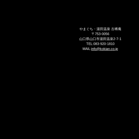
やまぐち・湯田温泉 古稀庵
〒753-0056
山口県山口市湯田温泉2-7-1
TEL:083-920-1810
MAIL:
info@kokian.co.jp