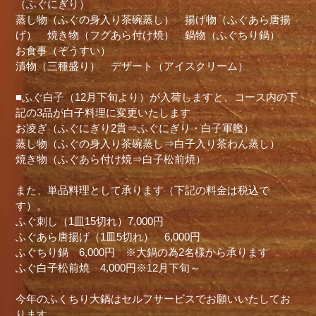
（ふぐにぎり）
蒸し物（ふぐの身入り茶碗蒸し） 揚げ物（ふぐあら唐揚
げ） 焼き物（フグあら付け焼） 鍋物（ふぐちり鍋）
お食事（ぞうすい）
漬物（三種盛り） デザート（アイスクリーム）
■ふぐ白子（12月下旬より）が入荷しますと、コース内の下
記の3品が白子料理に変更いたします
お凌ぎ（ふぐにぎり2貫⇒ふぐにぎり・白子軍艦）
蒸し物（ふぐの身入り茶碗蒸し⇒白子入り茶わん蒸し）
焼き物（ふぐあら付け焼⇒白子松前焼）
また、単品料理として承ります（下記の料金は税込で
す）。
ふぐ刺し（1皿15切れ）7,000円
ふぐあら唐揚げ（1皿5切れ） 6,000円
ふぐちり鍋 6,000円 ※大鍋の為2名様から承ります
ふぐ白子松前焼 4,000円※12月下旬～
今年のふくちり大鍋はセルフサービスでお願いいたしてお
ります。