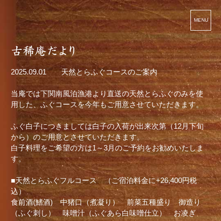
MENU
2025.09.01
天然とらふぐコースのご案内
当庵では下関南風泊漁港より直送の天然とらふぐのみを使
用した、ふぐコースを今年もご用意させていただきます。
ふぐ白子につきましては白子の入荷が出来次第（12月下旬
から）のご用意とさせていただきます。
白子料理をご希望の方は1～3月のご予約をお勧めいたしま
す。
■天然とらふぐフルコース （ご宿泊料金に+26,400円税
込）
食前酒(鰭酒) 中猪口（煮凝り） 前菜五種盛り 御造り
（ふぐ刺し） 味噌汁（ふぐあら白味噌仕立） お凌ぎ